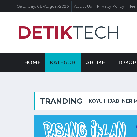
Saturday, 08-August-2026
About Us
Privacy Policy
Ter
DETIK
TECH
HOME
KATEGORI
ARTIKEL
TOKOP
TRANDING
COPA LIBERTADORES: TINJAUAN MENDALAM TENTANG TURNAMEN SEPAK BOLA TERKEMUKA DI AMERIKA SELATAN
KOYU HIJAB INER 